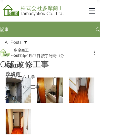
株式会社​多摩商工
Tamasyokou Co., Ltd.
記事
All Posts
多摩商工
All Posts
2020年9月27日
読了時間: 1分
O邸 改修工事
新築工事
改修前
リフォーム工事
バリアフリー工事
公共工事