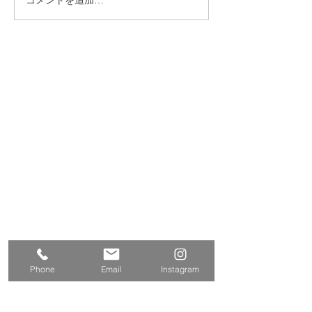
練馬区 S邸 サンルーム
練馬区西大泉 
設置
レ・クロス改修
​株式会社多摩商工
Tamasyokou Co., Ltd.
​本社
〒202-0002
東京都西東京市ひばりが丘北3丁
目5-19
保谷営業所
〒202-0004
東京都西東京市下保谷
2丁目1-5
Tel
042-424-2800
042-424-3301
Fax
Phone
Email
Instagram
E-mail
info@tamasyokou.co.jp
関連サイト