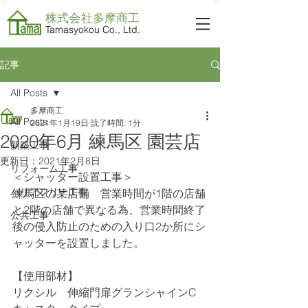
株式会社​多摩商工
Tamasyokou Co., Ltd.
記事
All Posts
多摩商工
All Posts
2021年1月19日
読了時間: 1分
2020年6月 練馬区 園芸店
新築工事
更新日：
2021年2月8日
リフォーム工事
＜シャッター設置工事＞
バリアフリー工事
練馬区の某店舗　営業時間が1階の店舗
と2階の店舗で異なる為、営業時間終了
公共工事
後の侵入防止のための入り口2か所にシ
ャッターを設置しました。
【使用部材】
リクシル　伸縮門扉グランシャインC　