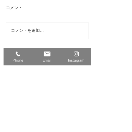
コメント
コメントを追加…
練馬区 S邸 サンルーム
練馬区西大泉 
設置
レ・クロス改修
​株式会社多摩商工
Phone
Email
Instagram
Tamasyokou Co., Ltd.
​本社
〒202-0002
東京都西東京市ひばりが丘北3丁
目5-19
保谷営業所
〒202-0004
東京都西東京市下保谷
2丁目1-5