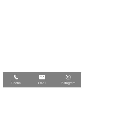
Phone
Email
Instagram
コメント
コメントを追加…
練馬区 S邸 サンルーム
練馬区西大泉 