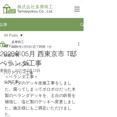
株式会社​多摩商工
Tamasyokou Co., Ltd.
記事
All Posts
多摩商工
All Posts
2021年2月9日
読了時間: 1分
2020年05月 西東京市 T邸
新築工事
ベランダ工事
リフォーム工事
更新日：
2021年2月12日
バリアフリー工事
＜ベランダ工事＞
公共工事
ベランダのデッキ改修工事をしまし
た。腐ってしまってボロボロだった木
製のベランダデッキを、土台の鉄骨を
補強し、塩ビ製のデッキへ変更しまし
た。施主様にもご満足いただけまし
た。