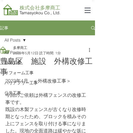
株式会社​多摩商工
Tamasyokou Co., Ltd.
記事
All Posts
多摩商工
All Posts
2023年5月12日
読了時間: 1分
豊島区 施設 外構改修工
新築工事
事
リフォーム工事
2023年4月　＜外構改修工事＞
バリアフリー工事
公共工事
今回のご依頼は外構フェンスの改修工
事です。
既設の木製フェンスが古くなり改修時
期となったため、ブロックを積みその
上にフェンスを取り付ける事になりま
した。現地の全面道路は緩やかな坂に