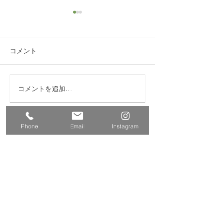
コメント
コメントを追加…
練馬区 S邸 サンルーム
練馬区西大泉 
設置
レ・クロス改修
Phone
Email
Instagram
​株式会社多摩商工
Tamasyokou Co., Ltd.
​本社
〒202-0002
東京都西東京市ひばりが丘北3丁
目5-19
保谷営業所