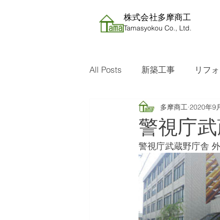
株式会社​多摩商工
Tamasyokou Co., Ltd.
All Posts
新築工事
リフォ
多摩商工
2020年9
警視庁武
警視庁武蔵野庁舎 