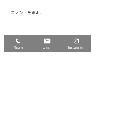
コメントを追加…
練馬区 S邸 サンルーム
練馬区西大泉 
設置
レ・クロス改修
​株式会社多摩商工
Tamasyokou Co., Ltd.
Phone
Email
Instagram
​本社
〒202-0002
東京都西東京市ひばりが丘北3丁
目5-19
保谷営業所
〒202-0004
東京都西東京市下保谷
2丁目1-5
Tel
042-424-2800
042-424-3301
Fax
E-mail
info@tamasyokou.co.jp