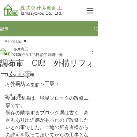
株式会社​多摩商工
Tamasyokou Co., Ltd.
記事
All Posts
多摩商工
All Posts
2024年6月23日
読了時間: 1分
調布市 G邸 外構リフォ
新築工事
ーム工事
リフォーム工事
＜外構リフォーム工事＞
バリアフリー工事
公共工事
今回の現場は、境界ブロックの改修工
事です。
既存の隣接するブロック塀は古く、高
さもあり圧迫感があったので改修した
いとの事でした。土地の所有者様から
の許可を取って頂いてからの工事とな