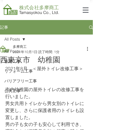
株式会社​多摩商工
Tamasyokou Co., Ltd.
記事
All Posts
多摩商工
All Posts
2021年10月1日
読了時間: 1分
西東京市 幼稚園
新築工事
2021年8月　＜屋外トイレ改修工事＞
リフォーム工事
バリアフリー工事
市内幼稚園の屋外トイレの改修工事を
公共工事
行いました。
男女共用トイレから男女別のトイレに
変更し、さらに保護者用のトイレも設
置しました。
男の子も女の子も安心して利用でき、