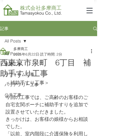
株式会社​多摩商工
Tamasyokou Co., Ltd.
記事
All Posts
多摩商工
All Posts
2025年6月22日
読了時間: 2分
西東京市泉町 6丁目 補
新築工事
助手すり工事
リフォーム工事
＜補助手すり工事＞
バリアフリー工事
公共工事
今回の工事では、ご高齢のお客様のご
自宅玄関ポーチに補助手すりを追加で
設置させていただきました。
きっかけは、お客様の娘様からお相談
でした。
「以前、室内階段に介護保険を利用し