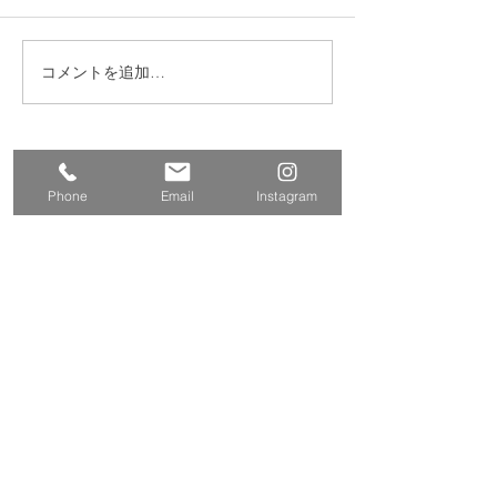
コメントを追加…
西東京市 下野谷遺跡
東京都江東区海
モニター取付け工事
ミ処理施設 シ
ッター改修工事
​株式会社多摩商工
Tamasyokou Co., Ltd.
Phone
Email
Instagram
​本社
〒202-0002
東京都西東京市ひばりが丘北3丁
目5-19
保谷営業所
〒202-0004
東京都西東京市下保谷
2丁目1-5
Tel
042-424-2800
042-424-3301
Fax