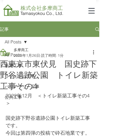
株式会社​多摩商工
Tamasyokou Co., Ltd.
記事
All Posts
多摩商工
All Posts
2023年1月26日
読了時間: 1分
西東京市東伏見 国史跡下
新築工事
野谷遺跡公園 トイレ新築
リフォーム工事
工事その4
バリアフリー工事
2022年12月　＜トイレ新築工事その4
公共工事
＞
国史跡下野谷遺跡公園トイレ新築工事
です。
今回は第四弾の投稿で砕石地業です。