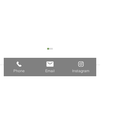
Phone
Email
Instagram
コメント
コメントを追加…
西東京市住吉町 S邸 ス
西東京市西原町
ロープ及び手摺設置
助手すり
​株式会社多摩商工
Tamasyokou Co., Ltd.