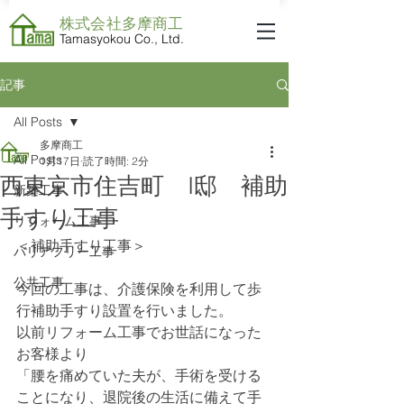
株式会社​多摩商工
Tamasyokou Co., Ltd.
記事
All Posts
多摩商工
All Posts
1月17日
読了時間: 2分
西東京市住吉町 I邸 補助
新築工事
手すり工事
リフォーム工事
＜補助手すり工事＞
バリアフリー工事
公共工事
今回の工事は、介護保険を利用して歩
行補助手すり設置を行いました。
以前リフォーム工事でお世話になった
お客様より
「腰を痛めていた夫が、手術を受ける
ことになり、退院後の生活に備えて手