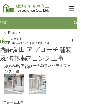
株式会社​多摩商工
Tamasyokou Co., Ltd.
記事
All Posts
多摩商工
All Posts
2020年9月27日
読了時間: 1分
西五反田 アプローチ舗装
新築工事
及び車庫フェンス工事
リフォーム工事
西五反田 アプローチ舗装及び車庫フェ
バリアフリー工事
ンス工事
公共工事
リフォーム工事