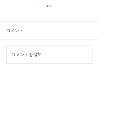
コメント
コメントを追加…
練馬区 S邸 サンルーム
練馬区西大泉 
設置
レ・クロス改修
​株式会社多摩商工
Tamasyokou Co., Ltd.
​本社
〒202-0002
東京都西東京市ひばりが丘北3丁
目5-19
保谷営業所