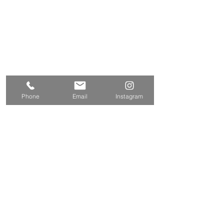
〒202-0004
東京都西東京市下保谷
2丁目1-5
Tel
042-424-2800
042-424-3301
Fax
E-mail
info@tamasyokou.co.jp
関連サイト
Phone
Email
Instagram
三和エクステリア
https://www.sanwa-w.co.jp/
お問い合わせ