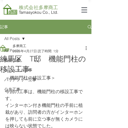
株式会社​多摩商工
Tamasyokou Co., Ltd.
記事
All Posts
多摩商工
All Posts
2025年4月27日
読了時間: 1分
練馬区 T邸 機能門柱の
新築工事
移設工事
リフォーム工事
＜機能門柱の移設工事＞
バリアフリー工事
公共工事
今回の工事は、機能門柱の移設工事で
す。
インターホン付き機能門柱の手前に植
栽があり、訪問者の方がインターホン
を押しても前に立つ事が無くカメラに
は映らない状態でした。