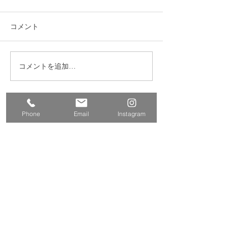
コメント
コメントを追加…
練馬区 S邸 サンルーム
練馬区西大泉 
設置
レ・クロス改修
​株式会社多摩商工
Phone
Email
Instagram
Tamasyokou Co., Ltd.
​本社
〒202-0002
東京都西東京市ひばりが丘北3丁
目5-19
保谷営業所
〒202-0004
東京都西東京市下保谷
2丁目1-5