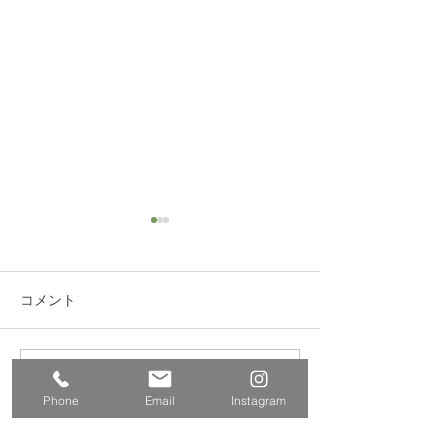
コメント
コメントを追加…
練馬区 S邸 サンルーム
練馬区西大泉 
Phone
Email
Instagram
設置
レ・クロス改修