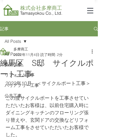
株式会社​多摩商工
Tamasyokou Co., Ltd.
記事
All Posts
多摩商工
All Posts
2022年11月4日
読了時間: 2分
練馬区 S邸 サイクルポ
新築工事
ート工事
リフォーム工事
2022年10月　＜サイクルポート工事＞
バリアフリー工事
公共工事
この度サイクルポートを工事させてい
ただいたお客様は、以前住宅購入時に
ダイニングキッチンのフローリング張
り替えや、玄関ドアの交換などリフォ
ーム工事をさせていただいたお客様で
した。