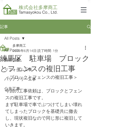
株式会社​多摩商工
Tamasyokou Co., Ltd.
記事
All Posts
多摩商工
All Posts
2025年6月14日
読了時間: 1分
練馬区 駐車場 ブロック
新築工事
とフェンスの複旧工事
リフォーム工事
＜ブロックとフェンスの複旧工事＞
バリアフリー工事
公共工事
今回の工事依頼は、ブロックとフェン
スの複旧工事です。
まず駐車場で車でぶつけてしまい壊れ
てしまったブロックを基礎共に撤去
し、現状複旧なので同じ形に複旧して
いきます。