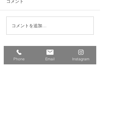
コメント
コメントを追加…
練馬区 S邸 サンルーム
練馬区西大泉 
設置
レ・クロス改修
​株式会社多摩商工
Tamasyokou Co., Ltd.
Phone
Email
Instagram
​本社
〒202-0002
東京都西東京市ひばりが丘北3丁
目5-19
保谷営業所
〒202-0004
東京都西東京市下保谷
2丁目1-5
Tel
042-424-2800