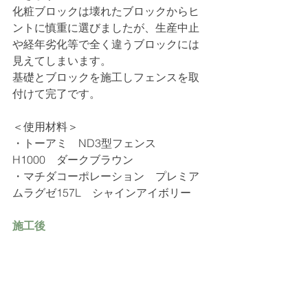
化粧ブロックは壊れたブロックからヒ
ントに慎重に選びましたが、生産中止
や経年劣化等で全く違うブロックには
見えてしまいます。
基礎とブロックを施工しフェンスを取
付けて完了です。
＜使用材料＞
・
トーアミ　ND3型フェンス　
H1000　ダークブラウン
・マチダコーポレーション　プレミア
ムラグゼ157L　シャインアイボリー
施工後