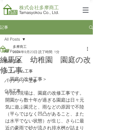
株式会社​多摩商工
Tamasyokou Co., Ltd.
記事
All Posts
多摩商工
All Posts
2024年9月23日
読了時間: 1分
練馬区 幼稚園 園庭の改
新築工事
修工事
リフォーム工事
＜園庭の改修工事＞
バリアフリー工事
公共工事
今回の現場は、園庭の改修工事です。
開園から数十年が過ぎる園庭は日々元
気に遊ぶ園児と、雨などの原因で不陸
（平らではなく凹凸があること、また
は水平でない状態）が生じ、さらに最
近の豪雨で砂が流され排水桝が詰まり