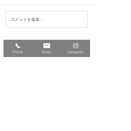
コメントを追加…
練馬区 S邸 サンルーム
練馬区西大泉 
設置
レ・クロス改修
​株式会社多摩商工
Tamasyokou Co., Ltd.
Phone
Email
Instagram
​本社
〒202-0002
東京都西東京市ひばりが丘北3丁
目5-19
保谷営業所
〒202-0004
東京都西東京市下保谷
2丁目1-5
Tel
042-424-2800
042-424-3301
Fax