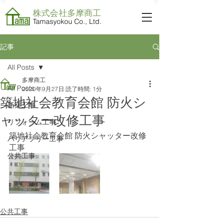
株式会社​多摩商工
Tamasyokou Co., Ltd.
記事
All Posts
多摩商工
All Posts
2020年9月27日
読了時間: 1分
築地社会教育会館 防火シ
新築工事
ャッター改修工事
リフォーム工事
築地社会教育会館 防火シャッター改修
バリアフリー工事
工事
公共工事
公共工事