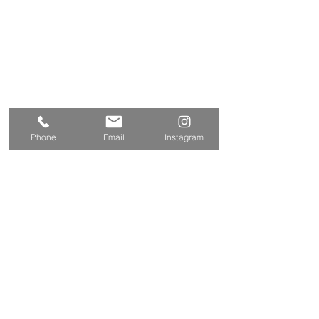
〒202-0004
東京都西東京市下保谷
2丁目1-5
Tel
042-424-2800
042-424-3301
Fax
E-mail
info@tamasyokou.co.jp
関連サイト
Phone
Email
Instagram
三和エクステリア
https://www.sanwa-w.co.jp/
お問い合わせ