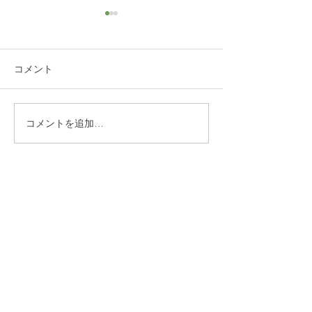
コメント
コメントを追加…
西東京市 下野谷遺跡
東京都江東区海
モニター取付け工事
ミ処理施設 シ
ッター改修工事
​株式会社多摩商工
Tamasyokou Co., Ltd.
​本社
〒202-0002
東京都西東京市ひばりが丘北3丁
目5-19
保谷営業所