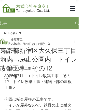
株式会社​多摩商工
Tamasyokou Co., Ltd.
記事
All Posts
多摩商工
All Posts
2023年9月29日
読了時間: 2分
東京都新宿区大久保三丁目
新築工事
地内 戸山公園内 トイレ
リフォーム工事
改築工事 その12
バリアフリー工事
2023年7月　＜トイレ改築工事　その
公共工事
12　トイレ改築工事・建物上部の屋根
工事＞
今回は板金屋根の工事です。
トイレが屋外なので、鉄骨の上に耐火