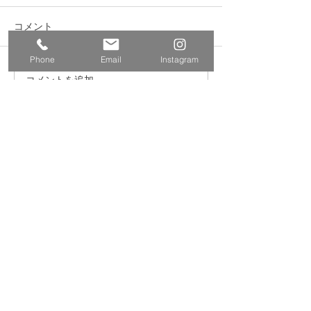
コメント
Phone
Email
Instagram
コメントを追加…
西東京市 下野谷遺跡
東京都江東区海
モニター取付け工事
ミ処理施設 シ
ッター改修工事
​株式会社多摩商工
Tamasyokou Co., Ltd.
​本社
〒202-0002
東京都西東京市ひばりが丘北3丁
目5-19
保谷営業所
〒202-0004
東京都西東京市下保谷
2丁目1-5