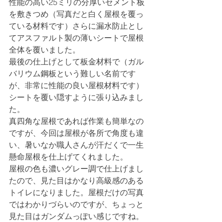
性能の高い25ミリの分厚いセメント板
を敷きつめ（写真だと白く屋根を覆っ
ている材料です）さらに漏水防止とし
てアスファルト製の薄いシートで屋根
全体を覆いました。
最後の仕上げとして板金材料で（ガル
バリウム鋼板という難しい名前です
が、非常に性能の良い屋根材料です）
シートを覆い隠すように張り込みまし
た。
真四角な屋根であれば作業も簡単なの
ですが、今回は屋根が各所で角度も違
い、暑いなか職人さんが汗だくで一生
懸命屋根を仕上げてくれました。
屋根の色も濃いグレー調で仕上げまし
たので、見た目はかなり高級感のある
トイレになりました。屋根だけの写真
ではわかりづらいのですが、ちょっと
見た目はガンダムっぽい感じですね。