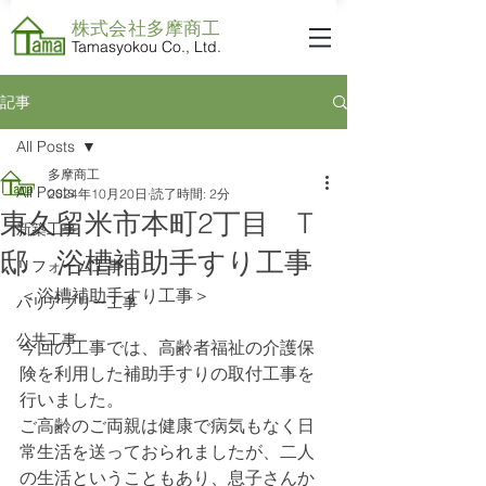
株式会社​多摩商工
Tamasyokou Co., Ltd.
記事
All Posts
多摩商工
All Posts
2024年10月20日
読了時間: 2分
東久留米市本町2丁目 T
新築工事
邸 浴槽補助手すり工事
リフォーム工事
＜浴槽補助手すり工事＞
バリアフリー工事
公共工事
今回の工事では、高齢者福祉の介護保
険を利用した補助手すりの取付工事を
行いました。
ご高齢のご両親は健康で病気もなく日
常生活を送っておられましたが、二人
の生活ということもあり、息子さんか