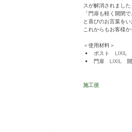
スが解消されました
「門扉も軽く開閉で
と喜びのお言葉をい
これからもお客様か
＜使用材料＞
ポスト　LIXI
門扉　LIXIL
施工後