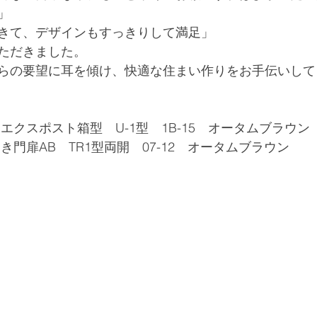
」
きて、デザインもすっきりして満足」
ただきました。
らの要望に耳を傾け、快適な住まい作りをお手伝いして
L　エクスポスト箱型　U-1型　1B-15　オータムブラウン
　開き門扉AB　TR1型両開　07-12　オータムブラウン