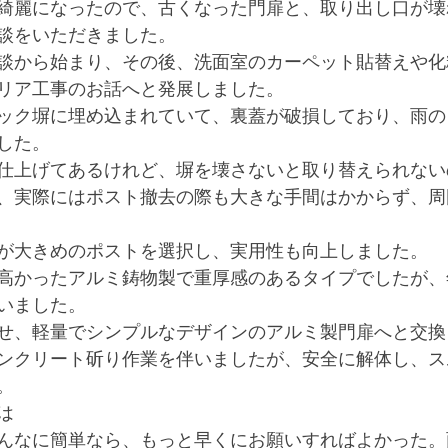
綺麗になったので、古くなった門扉と、取り出し口が壊
談をいただきました。
談から始まり、その後、洗面室のカーペット貼替えや化
リア工事のお話へと発展しました。
ック塀に埋め込まれていて、裏蓋が破損しており、雨の
した。
仕上げてあるけれど、塀を壊さないと取り替えられない
、実際にはポスト撤去の際も大きな手間はかからず、周
が大きめのポストを選択し、実用性も向上しました。
高かったアルミ鋳物製で重厚感のあるタイプでしたが、
いました。
せ、軽量でシンプルなデザインのアルミ製門扉へと交換
ンクリート斫り作業を伴いましたが、安全に解体し、ス
。
は
んなに簡単なら、もっと早くにお願いすればよかった。