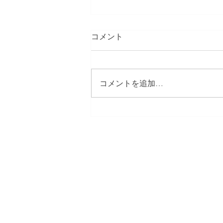
コメント
コメントを追加…
練馬区 S邸 サンルーム設
置その2
​株式会社多摩商工
Tamasyokou Co., Ltd.
​本社