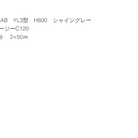
スAB　YL3型　H800　シャイングレー
ジーC120
ト　2×50ｍ