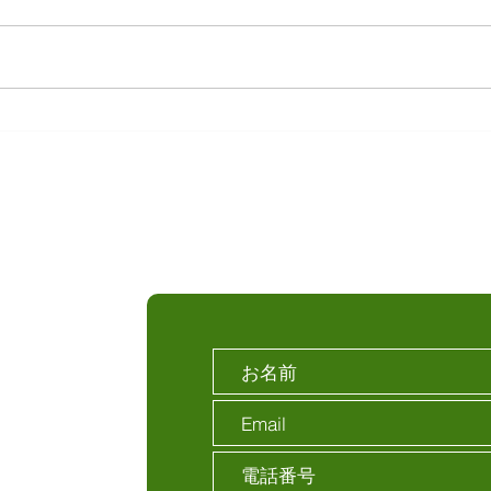
東久留米市 B棟 新築外構
東久
お問い合わせ
目5-19
谷2丁目1-5