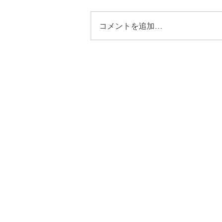
コメントを追加…
練馬区 Kビル 新築外構工
事
​株式会社多摩商工
Tamasyokou Co., Ltd.
​本社
〒202-0002
東京都西東京市ひばりが丘北3丁
保谷営業所
〒202-0004
東京都西東京市下保