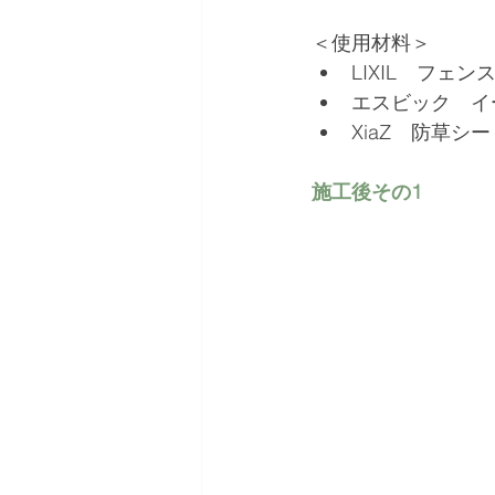
＜使用材料＞
LIXIL　フェン
エスビック　イー
XiaZ　防草シー
施工後その1