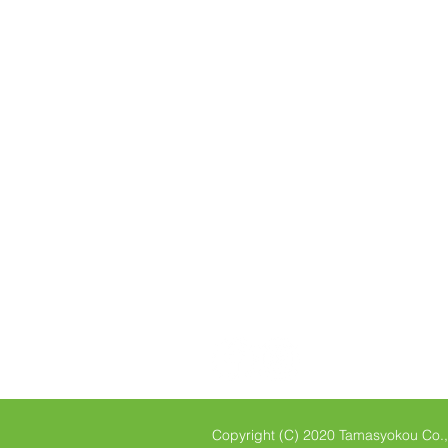
042-424-2800
Tel
042-424-3301
Fax
E-mail
info@tamasyokou.co.j
関連サイト
三和エクステリア
https://www.sanwa-w.co.jp/
Copyright (C) 2020
Tamasyokou Co.,