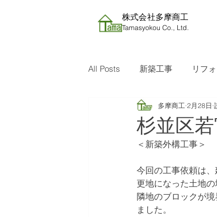
株式会社​多摩商工
Tamasyokou Co., Ltd.
All Posts
新築工事
リフォ
多摩商工
2月28日
杉並区若
＜新築外構工事＞
今回の工事依頼は、
更地になった土地の
隣地のブロックが境
ました。