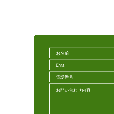
置
レ・
お問い合わせ
目5-19
谷2丁目1-5
p