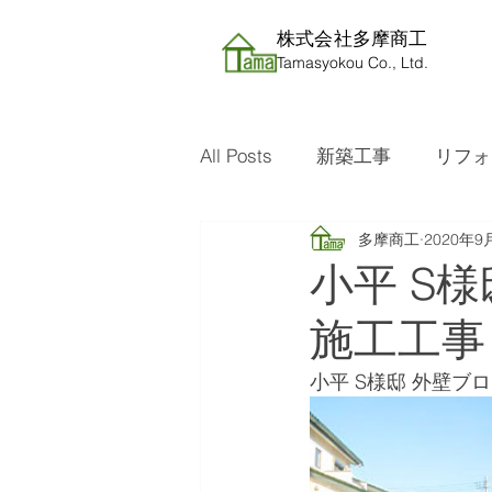
株式会社​多摩商工
Tamasyokou Co., Ltd.
All Posts
新築工事
リフォ
多摩商工
2020年9
小平 S
施工工事
小平 S様邸 外壁