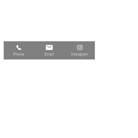
2丁目1-5
Tel
042-424-2800
042-424-3301
Fax
E-mail
info@tamasyokou.co.jp
関連サイト
三和エクステリア
Phone
Email
Instagram
https://www.sanwa-w.co.jp/
お問い合わせ