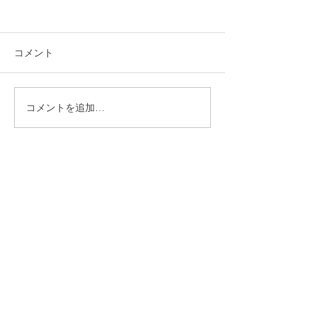
コメント
コメントを追加…
西東京市 下野谷遺跡
東京都江東区海
モニター取付け工事
ミ処理施設 シ
ッター改修工事
​株式会社多摩商工
Tamasyokou Co., Ltd.
​本社
〒202-0002
東京都西東京市ひばりが丘北3丁
目5-19
保谷営業所
〒202-0004
東京都西東京市下保谷