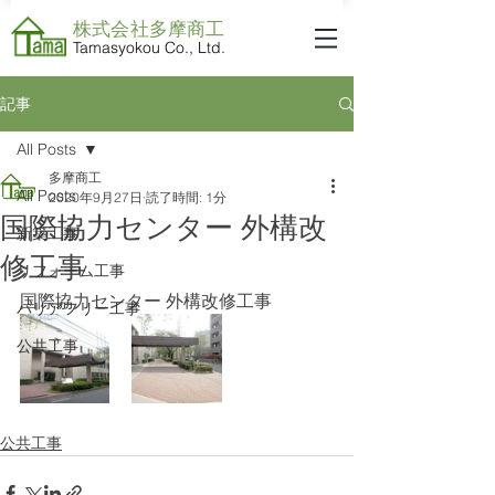
株式会社​多摩商工
Tamasyokou Co., Ltd.
記事
All Posts
多摩商工
All Posts
2020年9月27日
読了時間: 1分
国際協力センター 外構改
新築工事
修工事
リフォーム工事
国際協力センター 外構改修工事
バリアフリー工事
公共工事
公共工事