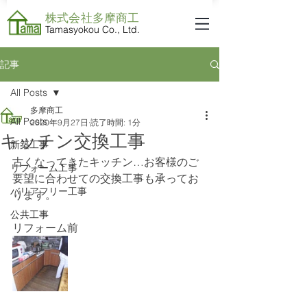
株式会社​多摩商工
Tamasyokou Co., Ltd.
記事
All Posts
多摩商工
All Posts
2020年9月27日
読了時間: 1分
キッチン交換工事
新築工事
古くなってきたキッチン…お客様のご
リフォーム工事
要望に合わせての交換工事も承ってお
バリアフリー工事
ります。
公共工事
リフォーム前