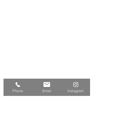
Tamasyokou Co., Ltd.
​本社
〒202-0002
東京都西東京市ひばりが丘北3丁
目5-19
保谷営業所
〒202-0004
東京都西東京市下保谷
2丁目1-5
Tel
042-424-2800
042-424-3301
Fax
E-mail
info@tamasyokou.co.jp
Phone
Email
Instagram
関連サイト
三和エクステリア
https://www.sanwa-w.co.jp/