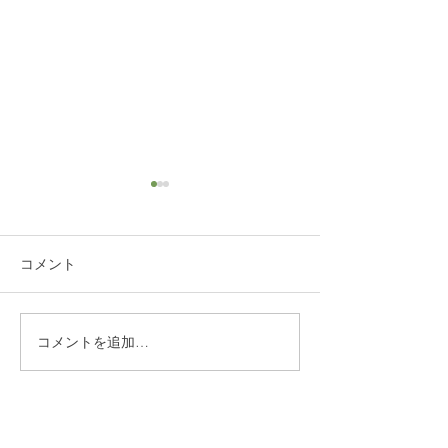
コメント
コメントを追加…
練馬区 S邸 サンルーム
練馬区西大泉 
設置
レ・クロス改修
​株式会社多摩商工