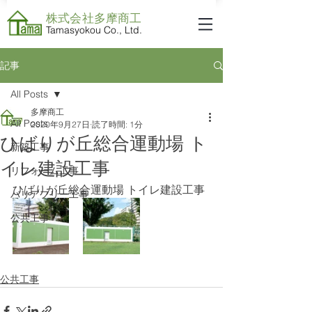
株式会社​多摩商工
Tamasyokou Co., Ltd.
記事
All Posts
多摩商工
All Posts
2020年9月27日
読了時間: 1分
ひばりが丘総合運動場 ト
新築工事
イレ建設工事
リフォーム工事
ひばりが丘総合運動場 トイレ建設工事
バリアフリー工事
公共工事
公共工事