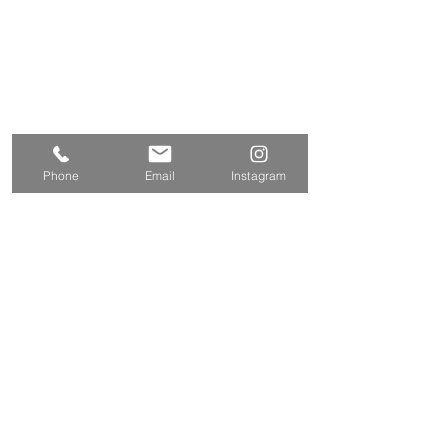
2丁目1-5
Tel
042-424-2800
042-424-3301
Fax
E-mail
info@tamasyokou.co.jp
関連サイト
三和エクステリア
Phone
Email
Instagram
https://www.sanwa-w.co.jp/
お問い合わせ