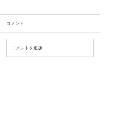
コメント
コメントを追加…
西東京市 下野谷遺跡
東京都江東区海
モニター取付け工事
ミ処理施設 シ
ッター改修工事
​株式会社多摩商工
Tamasyokou Co., Ltd.
​本社
〒202-0002
東京都西東京市ひばりが丘北3丁
目5-19
保谷営業所
〒202-0004
東京都西東京市下保谷