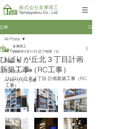
株式会社​多摩商工
Tamasyokou Co., Ltd.
記事
All Posts
多摩商工
All Posts
2020年9月27日
読了時間: 1分
ひばりが丘北３丁目計画
新築工事
新築工事（RC工事）
リフォーム工事
ひばりが丘北３丁目 計画新築工事（RC
バリアフリー工事
工事）
公共工事