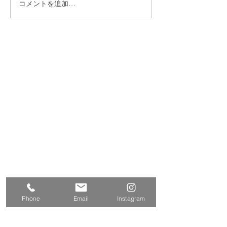
コメントを追加…
東久留米市 B棟 新築外
東久留米市 A
構
構
​株式会社多摩商工
Tamasyokou Co., Ltd.
​本社
〒202-0002
東京都西東京市ひばりが丘北3丁
目5-19
保谷営業所
〒202-0004
東京都西東京市下保谷
2丁目1-5
Tel
042-424-2800
042-424-3301
Fax
Phone
Email
Instagram
E-mail
info@tamasyokou.co.jp